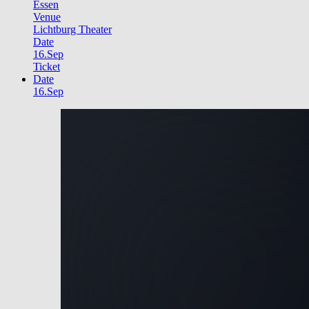
Essen
Venue
Lichtburg Theater
Date
16.Sep
Ticket
Date
16.Sep