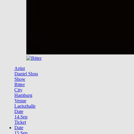
Artist
Daniel Sloss
Show
Bitter
City
Hamburg
Venue
Laeiszhalle
Date
14.Sep
Ticket
Date
15.Sep