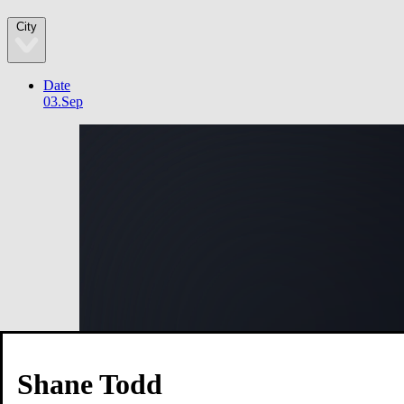
City
Date
03.Sep
Shane Todd