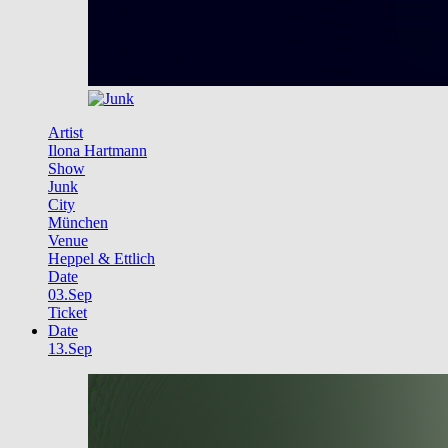
Artist
Ilona Hartmann
Show
Junk
City
München
Venue
Heppel & Ettlich
Date
03.Sep
Ticket
Date
13.Sep