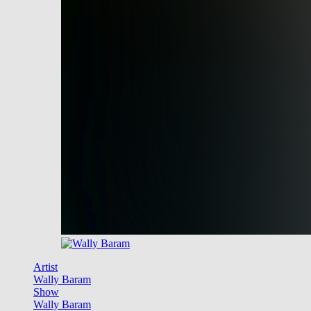
Artist
Wally Baram
Show
Wally Baram