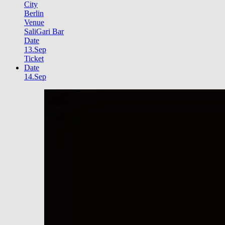
City
Berlin
Venue
SaliGari Bar
Date
13.Sep
Ticket
Date
14.Sep