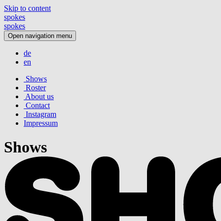
Skip to content
spokes
s
p
o
k
e
s
Open navigation menu
de
en
Shows
Roster
About us
Contact
Instagram
Impressum
Shows