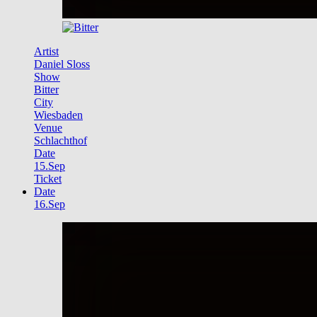
Artist
Daniel Sloss
Show
Bitter
City
Wiesbaden
Venue
Schlachthof
Date
15.Sep
Ticket
Date
16.Sep