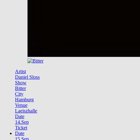
Artist
Daniel Sloss
Show
Bitter
City
Hamburg
Venue
Laeiszhalle
Date
14.Sep
Ticket
Date
15.Sep