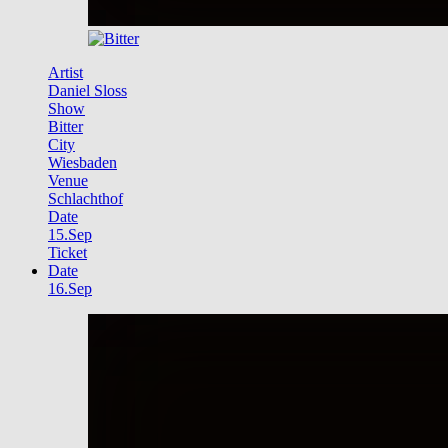
Artist
Daniel Sloss
Show
Bitter
City
Wiesbaden
Venue
Schlachthof
Date
15.Sep
Ticket
Date
16.Sep