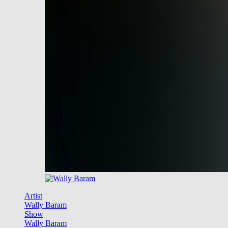
Artist
Wally Baram
Show
Wally Baram