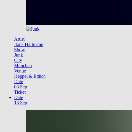
Artist
Ilona Hartmann
Show
Junk
City
München
Venue
Heppel & Ettlich
Date
03.Sep
Ticket
Date
13.Sep