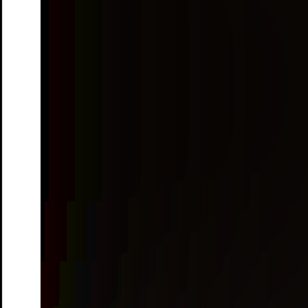
City
Date
03.Sep