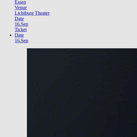
Essen
Venue
Lichtburg Theater
Date
16.Sep
Ticket
Date
16.Sep