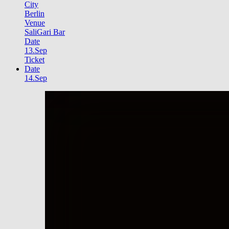
City
Berlin
Venue
SaliGari Bar
Date
13.Sep
Ticket
Date
14.Sep